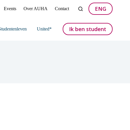
ENG
Events
Over AUHA
Contact
Ik ben student
Studentenleven
United*