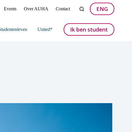
ENG
Events
Over AUHA
Contact
Ik ben student
Studentenleven
United*