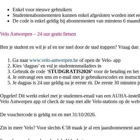
Enkel voor nieuwe gebruikers
Studentenabonnementen kunnen enkel afgesloten worden met ee
De code is enkel geldig bij abonnementen van minstens 6 maan
Velo Antwerpen – 24 uur gratis fietsen
Ben je student en wil je af en toe snel door de stad trappen? Vraag dan 
Ga naar
www.velo-antwerpen.be
of open de Velo- app
Kies ‘dagpas’ en vul je studentenmailadres in
Gebruik de code ‘
STUDGRATIS2026’
voor de betaling en het 
Je ontvangt een sms en e-mail met je gebruikerscodes en instruct
Je dagpas is 24 uur geldig na je eerste rit. De eerste 30 minuten p
Opgelet! Dit werkt enkel met je studenten-email van een AUHA-instel
Velo Antwerpen app of check de map met alle Velo-stations op de webs
De vouchercode is geldig tot en met 31/10/2026.
Zin in meer Velo? Voor slechts € 58 maak je al een jaarabonnement aa