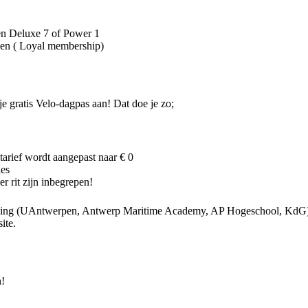
n Deluxe 7 of Power 1
den ( Loyal membership)
je gratis Velo-dagpas aan! Dat doe je zo;
tarief wordt aangepast naar € 0
ies
er rit zijn inbegrepen!
ling (UAntwerpen, Antwerp Maritime Academy, AP Hogeschool, KdG) en 
ite.
n!