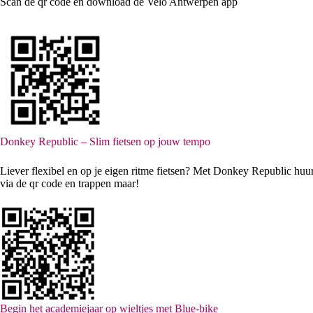
Scan de qr code en download de Velo Antwerpen app
Donkey Republic – Slim fietsen op jouw tempo
Liever flexibel en op je eigen ritme fietsen? Met Donkey Republic huu
via de qr code en trappen maar!
Begin het academiejaar op wieltjes met Blue-bike