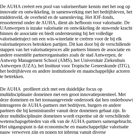
De AUHA creëert een pool van valoriseerbare kennis met het oog op
innovatie en ontwikkeling, in samenwerking met het bedrijfsleven, het
middenveld, de overheid en de samenleving. Het IOF-fonds,
ressorterend onder de AUHA, dient als hefboom voor valorisatie. De
UAntwerpen is inzake valorisatie en ontwikkeling de stuwende kracht
binnen de associatie en biedt ondersteuning bij het volledige
valorisatietraject om een win-winrelatie te creëren voor de bij elk
valorisatieproces betrokken partijen. Dit kan door bij de verschillende
stappen van het valorisatieproces alle partners binnen de associatie en
andere essentiële partnerorganisaties zoals de stad Antwerpen, de
Antwerp Management School (AMS), het Universitair Ziekenhuis
Antwerpen (UZA), het Instituut voor Tropische Geneeskunde (ITG),
het bedrijfsleven en andere institutionele en maatschappelijke actoren
te betrekken.
De AUHA profileert zich met een duidelijke focus op
multidisciplinaire domeinen met een groot innovatiepotentieel. Met
deze domeinen en het toonaangevende onderzoek dat hen onderbouwt
interageren de AUHA-partners met bedrijven, burgers en andere
partners die bij kennistransfer vanuit deze domeinen gebaat zijn. In
deze multidisciplinaire domeinen wordt expertise uit de verschillende
wetenschapsgebieden van elk van de AUHA-partners samengebracht.
Het uitgangspunt is dat economische en maatschappelijke valorisatie
nauw verweven zijn en nopen tot inbreng vanuit diverse