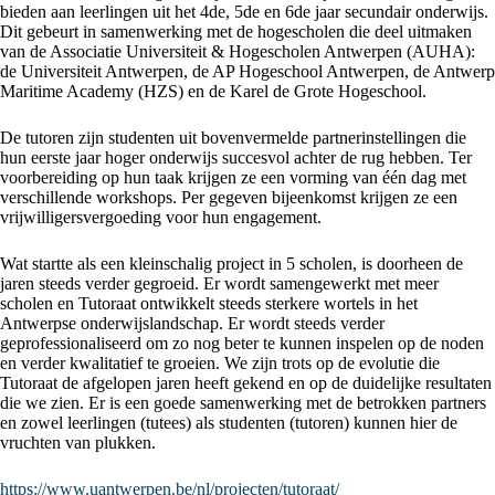
bieden aan leerlingen uit het 4de, 5de en 6de jaar secundair onderwijs.
Dit gebeurt in samenwerking met de hogescholen die deel uitmaken
van de Associatie Universiteit & Hogescholen Antwerpen (AUHA):
de Universiteit Antwerpen, de AP Hogeschool Antwerpen, de Antwerp
Maritime Academy (HZS) en de Karel de Grote Hogeschool.
De tutoren zijn studenten uit bovenvermelde partnerinstellingen die
hun eerste jaar hoger onderwijs succesvol achter de rug hebben. Ter
voorbereiding op hun taak krijgen ze een vorming van één dag met
verschillende workshops. Per gegeven bijeenkomst krijgen ze een
vrijwilligersvergoeding voor hun engagement.
Wat startte als een kleinschalig project in 5 scholen, is doorheen de
jaren steeds verder gegroeid. Er wordt samengewerkt met meer
scholen en Tutoraat ontwikkelt steeds sterkere wortels in het
Antwerpse onderwijslandschap. Er wordt steeds verder
geprofessionaliseerd om zo nog beter te kunnen inspelen op de noden
en verder kwalitatief te groeien. We zijn trots op de evolutie die
Tutoraat de afgelopen jaren heeft gekend en op de duidelijke resultaten
die we zien. Er is een goede samenwerking met de betrokken partners
en zowel leerlingen (tutees) als studenten (tutoren) kunnen hier de
vruchten van plukken.
https://www.uantwerpen.be/nl/projecten/tutoraat/