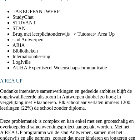
TAKEOFFANTWERP
StudyChat
STUVANT
STAN
B
rug met leerplichtonderwijs
> Tutoraat
> Area Up
stad Antwerpen
ARIA
Bibliotheken
Internationalisering
Log!ville
AUHA Expertisecel Wetenschapscommunicatie
A’REA UP
Ondanks intensieve samenwerkingen en gedeelde ambities blijft de
ongekwalificeerde uitstroom in Antwerpen dubbel zo hoog in
vergelijking met Vlaanderen. Elk schooljaar verlaten immers 1200
leerlingen (22%) de school zonder diploma.
Deze problematiek is complex en kan enkel met een grootschalig en
overkoepelend samenwerkingsproject aangepakt worden. Met het
A’REA UP programma wil de stad Antwerpen, samen met het
onderwijs en alle partners, zorgen dat meer kinderen en jongeren een